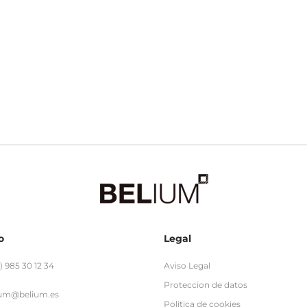
o
Legal
) 985 30 12 34
Aviso Legal
Proteccion de datos
ium@belium.es
Politica de cookies