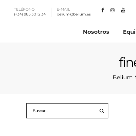
TELÉFONO
E-MAIL
(+34) 985 30 12 34
belium@belium.es
Nosotros
Equi
fi
Belium 