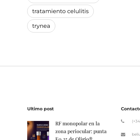
tratamiento celulitis
trynea
Ultimo post
Contact
(+34
RF monopolar en la
zona periocular: punta
bel
E0.25 de Oligio®