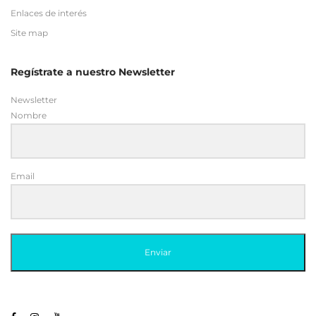
Regístrate a nuestro Newsletter
Newsletter
Nombre
Email
Enviar
© 2019 BELIUM MEDICAL. Todos los derechos reservados
Belium Medical uses
Accessibility Checker
to monitor our