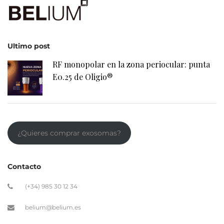
Ultimo post
RF monopolar en la zona periocular: punta
E0.25 de Oligio®
¿Quieres comprar exosomas?
Contacto
(+34) 985 30 12 34
belium@belium.es