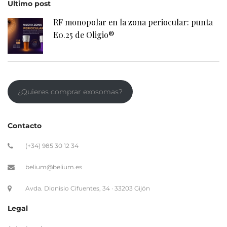
Ultimo post
RF monopolar en la zona periocular: punta
E0.25 de Oligio®
¿Quieres comprar exosomas?
Contacto
(+34) 985 30 12 34
belium@belium.es
Avda. Dionisio Cifuentes, 34 · 33203 Gijón
Legal