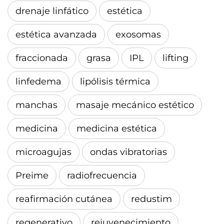
drenaje linfático
estética
estética avanzada
exosomas
fraccionada
grasa
IPL
lifting
linfedema
lipólisis térmica
manchas
masaje mecánico estético
medicina
medicina estética
microagujas
ondas vibratorias
Preime
radiofrecuencia
reafirmación cutánea
redustim
regenerativo
rejuvenecimiento