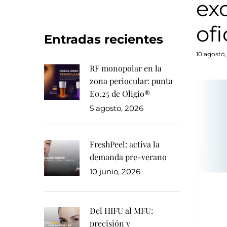
ex
of
Entradas recientes
Posted
10 agosto
on
RF monopolar en la
zona periocular: punta
E0.25 de Oligio®
5 agosto, 2026
FreshPeel: activa la
demanda pre-verano
10 junio, 2026
Del HIFU al MFU:
precisión y