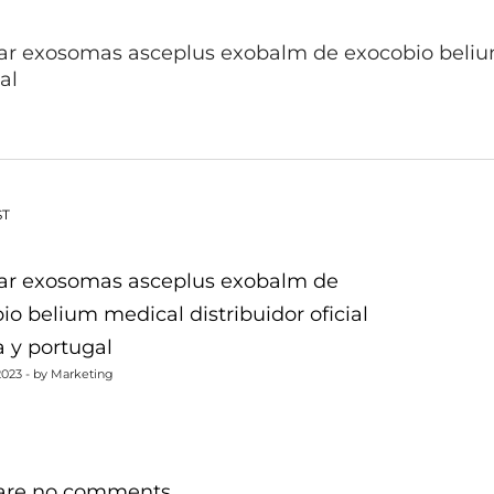
r exosomas asceplus exobalm de exocobio belium 
al
vegación
ST
ar exosomas asceplus exobalm de
io belium medical distribuidor oficial
tradas
 y portugal
2023 - by Marketing
 are no comments