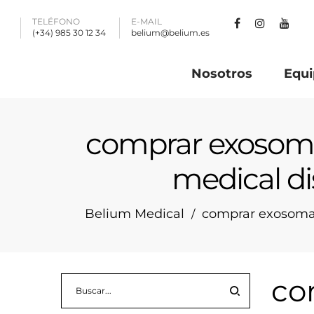
TELÉFONO
E-MAIL
(+34) 985 30 12 34
belium@belium.es
Nosotros
Equi
comprar exosoma
medical di
Belium Medical
comprar exosomas
/
co