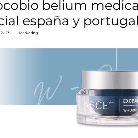
ocobio belium medical
icial españa y portuga
, 2023
by
Marketing