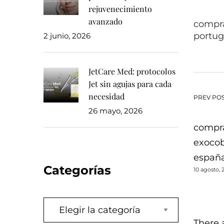
rejuvenecimiento
avanzado
compra
portug
2 junio, 2026
JetCare Med: protocolos
Jet sin agujas para cada
necesidad
Na
PREV PO
26 mayo, 2026
de
compr
exocob
en
españa
Categorías
10 agosto, 
Categorías
There