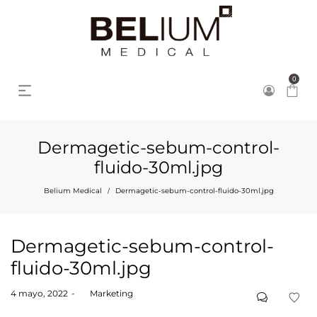
0
Dermagetic-sebum-control-
fluido-30ml.jpg
Belium Medical
Dermagetic-sebum-control-fluido-30ml.jpg
/
Dermagetic-sebum-control-
fluido-30ml.jpg
Posted
4 mayo, 2022
by
Marketing
on