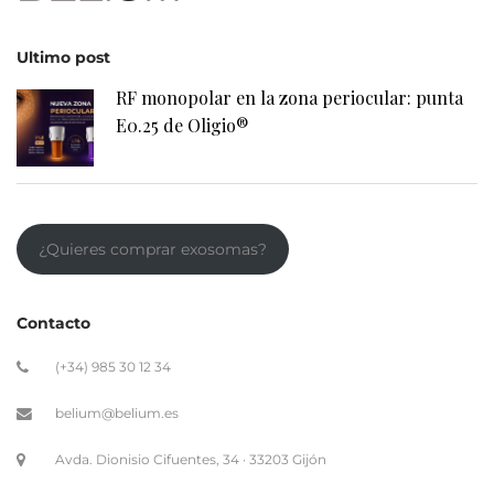
Ultimo post
RF monopolar en la zona periocular: punta
E0.25 de Oligio®
¿Quieres comprar exosomas?
Contacto
(+34) 985 30 12 34
belium@belium.es
Avda. Dionisio Cifuentes, 34 · 33203 Gijón