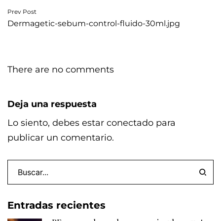
Navegación
Prev Post
Dermagetic-sebum-control-fluido-30ml.jpg
de
entradas
There are no comments
Deja una respuesta
Lo siento, debes estar
conectado
para
publicar un comentario.
Entradas recientes