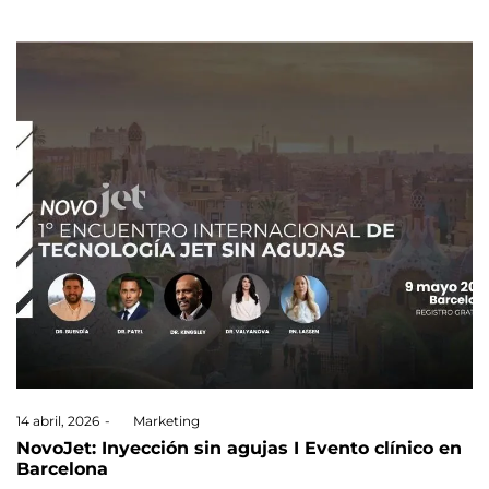
Posted
14 abril, 2026
by
Marketing
on
NovoJet: Inyección sin agujas I Evento clínico en
Barcelona