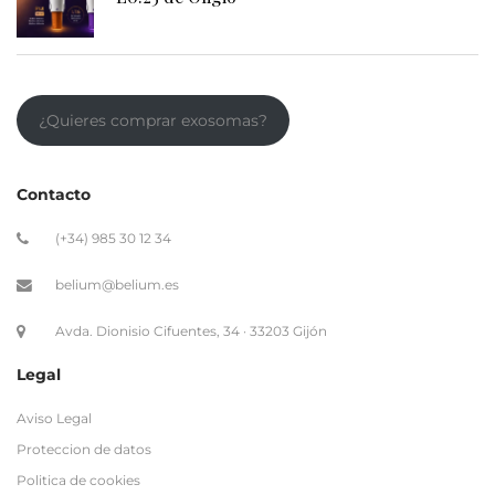
¿Quieres comprar exosomas?
Contacto
(+34) 985 30 12 34
belium@belium.es
Avda. Dionisio Cifuentes, 34 · 33203 Gijón
Legal
Aviso Legal
Proteccion de datos
Politica de cookies
Politica de privacidad
Términos y condiciones de contratación
Envios Internacionales
Enlaces de interés