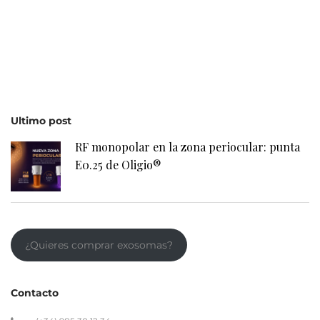
Ultimo post
RF monopolar en la zona periocular: punta
E0.25 de Oligio®
¿Quieres comprar exosomas?
Contacto
(+34) 985 30 12 34
belium@belium.es
Avda. Dionisio Cifuentes, 34 · 33203 Gijón