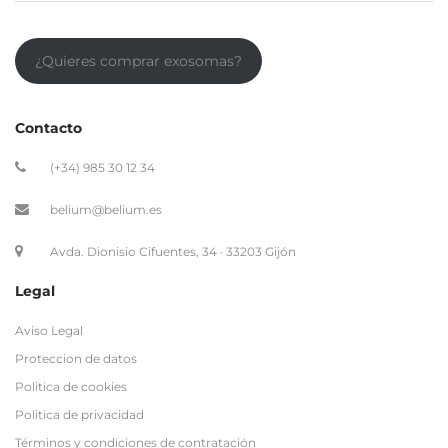
¿Quieres comprar exosomas?
Contacto
(+34) 985 30 12 34
belium@belium.es
Avda. Dionisio Cifuentes, 34 · 33203 Gijón
Legal
Aviso Legal
Proteccion de datos
Politica de cookies
Politica de privacidad
Términos y condiciones de contratación