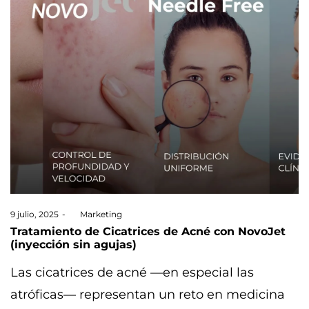
Posted
9 julio, 2025
by
Marketing
on
Tratamiento de Cicatrices de Acné con NovoJet
(inyección sin agujas)
Las cicatrices de acné —en especial las
atróficas— representan un reto en medicina