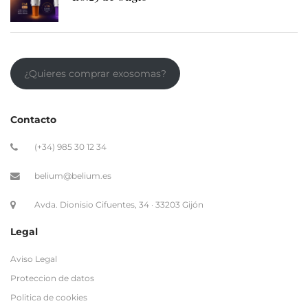
¿Quieres comprar exosomas?
Contacto
(+34) 985 30 12 34
belium@belium.es
Avda. Dionisio Cifuentes, 34 · 33203 Gijón
Legal
Aviso Legal
Proteccion de datos
Politica de cookies