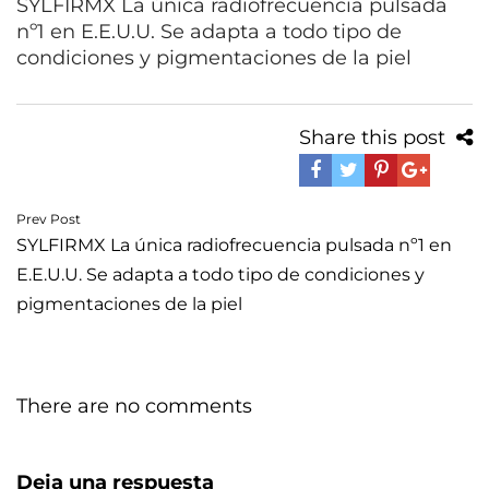
SYLFIRMX La única radiofrecuencia pulsada
nº1 en E.E.U.U. Se adapta a todo tipo de
condiciones y pigmentaciones de la piel
Share this post
Navegación
Prev Post
SYLFIRMX La única radiofrecuencia pulsada nº1 en
de
E.E.U.U. Se adapta a todo tipo de condiciones y
entradas
pigmentaciones de la piel
There are no comments
Deja una respuesta