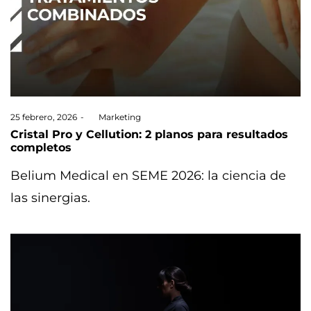
Posted
25 febrero, 2026
by
Marketing
on
Cristal Pro y Cellution: 2 planos para resultados
completos
Belium Medical en SEME 2026: la ciencia de
las sinergias.