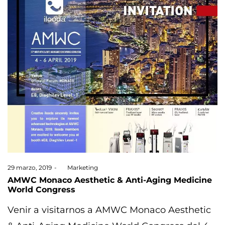
Posted
29 marzo, 2019
by
Marketing
on
AMWC Monaco Aesthetic & Anti-Aging Medicine
World Congress
Venir a visitarnos a AMWC Monaco Aesthetic