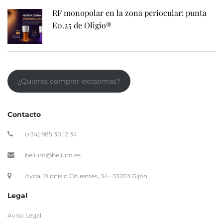
RF monopolar en la zona periocular: punta
E0.25 de Oligio®
¿Quieres comprar exosomas?
Contacto
(+34) 985 30 12 34
belium@belium.es
Avda. Dionisio Cifuentes, 34 · 33203 Gijón
Legal
Aviso Legal