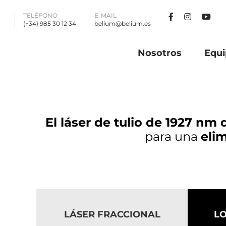
TELÉFONO
E-MAIL
(+34) 985 30 12 34
belium@belium.es
Nosotros
Equi
El láser de tulio de 1927 nm
q
para una
eli
LÁSER FRACCIONAL
L