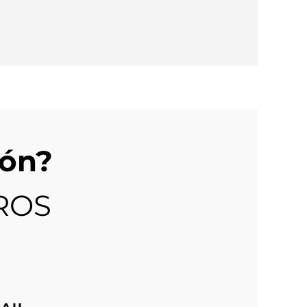
ión?
ROS