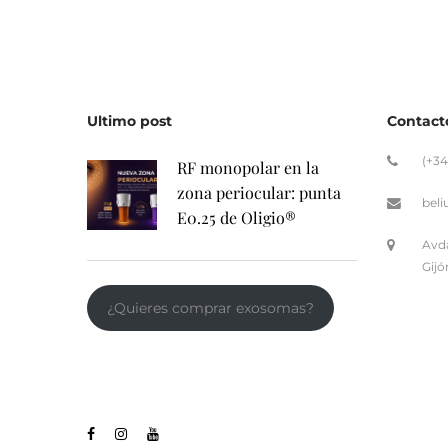
Ultimo post
Contact
(+34
RF monopolar en la
zona periocular: punta
bel
E0.25 de Oligio®
Avda
Gijó
¿Quieres comprar exosomas?