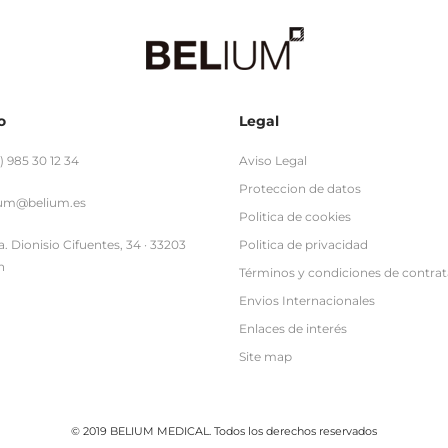
o
Legal
) 985 30 12 34
Aviso Legal
Proteccion de datos
ium@belium.es
Politica de cookies
. Dionisio Cifuentes, 34 · 33203
Politica de privacidad
n
Términos y condiciones de contra
Envios Internacionales
Enlaces de interés
Site map
© 2019 BELIUM MEDICAL. Todos los derechos reservados