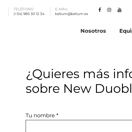
TELÉFONO
E-MAIL
(+34) 985 30 12 34
belium@belium.es
Nosotros
Equi
¿Quieres más in
sobre New Duobl
Tu nombre *