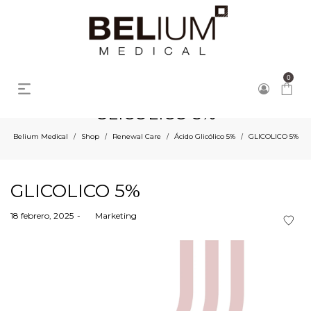
0
GLICOLICO 5%
Belium Medical
Shop
Renewal Care
Ácido Glicólico 5%
GLICOLICO 5%
/
/
/
/
GLICOLICO 5%
Posted
18 febrero, 2025
by
Marketing
on