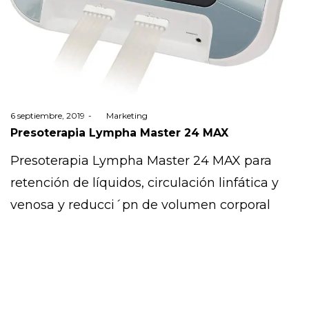
Posted
6 septiembre, 2019
by
Marketing
on
Presoterapia Lympha Master 24 MAX
Presoterapia Lympha Master 24 MAX para
retención de líquidos, circulación linfática y
venosa y reducci´pn de volumen corporal