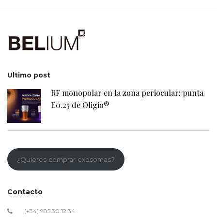
Ultimo post
RF monopolar en la zona periocular: punta
E0.25 de Oligio®
¿Quieres comprar exosomas?
Contacto
(+34) 985 30 12 34