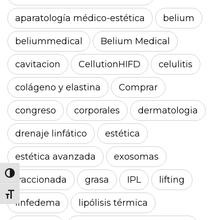
aparatología médico-estética
belium
beliummedical
Belium Medical
cavitacion
CellutionHIFD
celulitis
colágeno y elastina
Comprar
congreso
corporales
dermatologia
drenaje linfático
estética
estética avanzada
exosomas
Alternar alto contraste
fraccionada
grasa
IPL
lifting
Alternar tamaño de letra
linfedema
lipólisis térmica