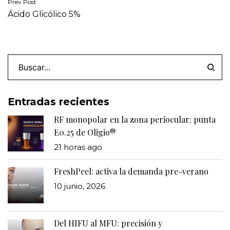
Navegación
Prev Post
Ácido Glicólico 5%
de
entradas
Buscar
Entradas recientes
RF monopolar en la zona periocular: punta
E0.25 de Oligio®
21 horas ago
FreshPeel: activa la demanda pre-verano
10 junio, 2026
Del HIFU al MFU: precisión y