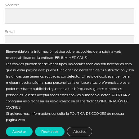
Nombre
Email
Bienvenida/o a la información básica sobre las cookies de la página web
responsabilidad de la entidad: BELIUM MEDICAL S.L.
Las cookies pueden ser de varios tipos: las cookies técnicas son necesarias para
Enviar
que nuestra página web pueda funcionar, no necesitan de tu autorización y son
las únicas que tenemos activadas por defecto.
El resto de cookies sirven para
mejorar nuestra página, para personalizarla en base a tus preferencias, o para
poder mostrarte publicidad ajustada a tus búsquedas, gustos e intereses
personales. Puedes aceptar todas estas cookies pulsando el botón ACEPTAR o
configurarlas o rechazar su uso clicando en el apartado CONFIGURACIÓN DE
© 2019 BELIUM MEDICAL. Todos los derechos reservados
COOKIES.
Si quieres más información, consulta la POLÍTICA DE COOKIES de nuestra
Belium Medical uses
Accessibility Checker
to monitor our
página web.
website's accessibility.
Aceptar
Rechazar
Ajustes