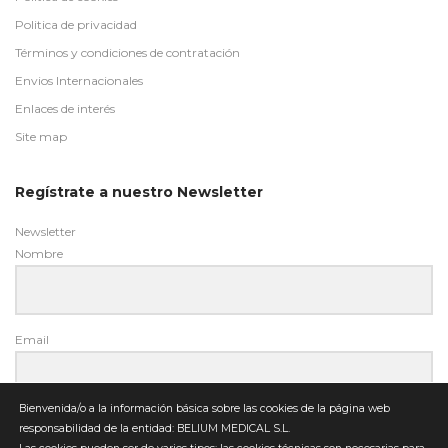
Politica de privacidad
Términos y condiciones de contratación
Envios Internacionales
Enlaces de interés
Site map
Regístrate a nuestro Newsletter
Newsletter
Nombre
Email
Bienvenida/o a la información básica sobre las cookies de la página web
responsabilidad de la entidad: BELIUM MEDICAL S.L.
Enviar