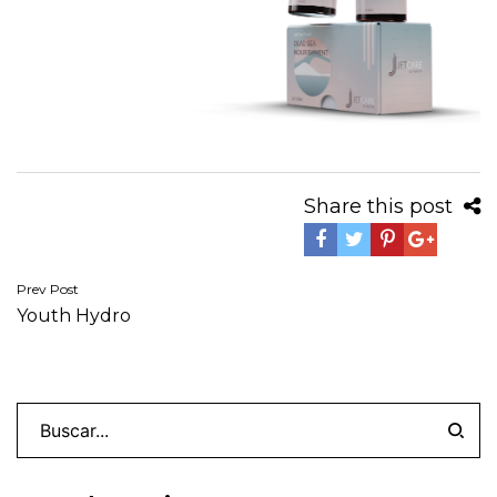
Share this post
Navegación
Prev Post
Youth Hydro
de
entradas
Buscar