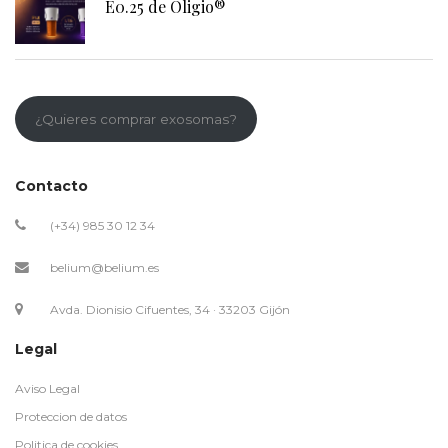
E0.25 de Oligio®
¿Quieres comprar exosomas?
Contacto
(+34) 985 30 12 34
belium@belium.es
Avda. Dionisio Cifuentes, 34 · 33203 Gijón
Legal
Aviso Legal
Proteccion de datos
Politica de cookies