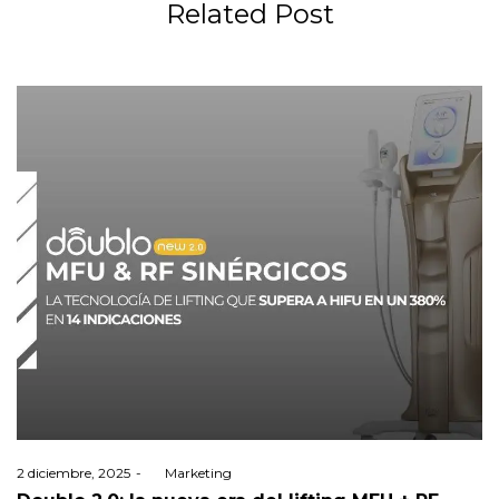
Related Post
Posted
2 diciembre, 2025
by
Marketing
on