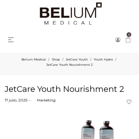
0
JetCare Youth Nourishment 2
Belium Medical
Shop
JetCare Youth
Youth Hydro
/
/
/
/
JetCare Youth Nourishment 2
JetCare Youth Nourishment 2
Posted
17 julio, 2025
by
Marketing
on