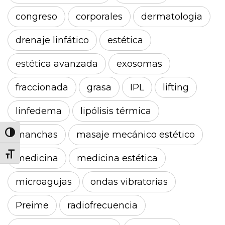
congreso
corporales
dermatologia
drenaje linfático
estética
estética avanzada
exosomas
fraccionada
grasa
IPL
lifting
linfedema
lipólisis térmica
manchas
masaje mecánico estético
Alternar alto contraste
Alternar tamaño de letra
medicina
medicina estética
microagujas
ondas vibratorias
Preime
radiofrecuencia