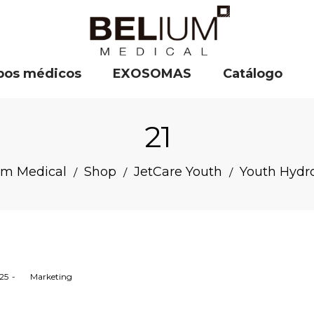
pos médicos
EXOSOMAS
Catálogo
21
um Medical
Shop
JetCare Youth
Youth Hydr
/
/
/
025
by
Marketing