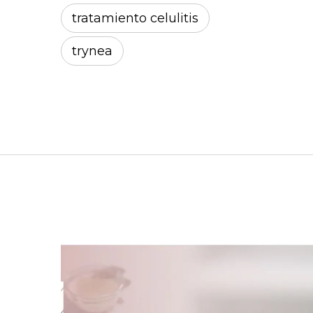
tratamiento celulitis
trynea