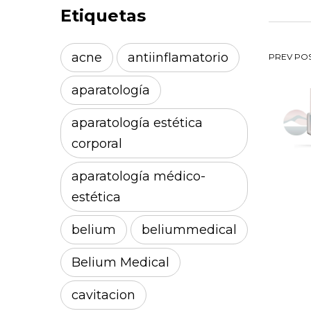
Etiquetas
Na
acne
antiinflamatorio
PREV PO
aparatología
de
aparatología estética
en
corporal
aparatología médico-
estética
belium
beliummedical
Belium Medical
cavitacion