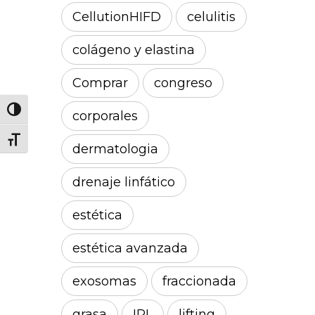
CellutionHIFD
celulitis
colágeno y elastina
Comprar
congreso
Alternar alto contraste
corporales
Alternar tamaño de letra
dermatologia
drenaje linfático
estética
estética avanzada
exosomas
fraccionada
grasa
IPL
lifting