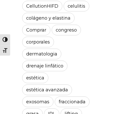
CellutionHIFD
celulitis
colágeno y elastina
Comprar
congreso
Alternar alto contraste
corporales
Alternar tamaño de letra
dermatologia
drenaje linfático
estética
estética avanzada
exosomas
fraccionada
grasa
IPL
lifting