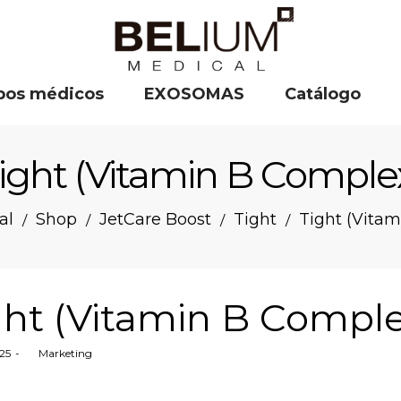
pos médicos
EXOSOMAS
Catálogo
ight (Vitamin B Comple
al
Shop
JetCare Boost
Tight
Tight (Vita
/
/
/
/
ght (Vitamin B Comple
025
by
Marketing