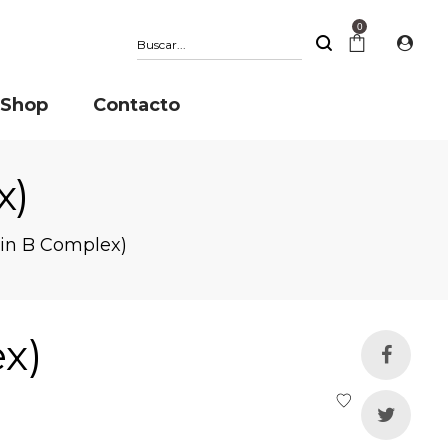
0
Buscar
Shop
Contacto
x)
min B Complex)
x)